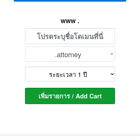
www .
.attorney