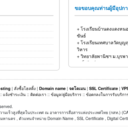
ขอขอบคุณท่านผู้มีอุปก
+ โรงเรียนบ้านดงแดงหนอ
ขันธ์
+ โรงเรียนเทศบาลวัดบุ
วิหาร
+ วิทยาลัยพานิชฯ ม.บุรพา
+ เว็บไซต์ สถาบันสอนภา
+ บริษัท GKY Marketing
+ บริษัท สาครอินเทลลิเจ้น
+ บริษัท SUZI RUBBER L
+ บริษัท ก.ส. 54 จำกัด
sting
|
สั่งซื้อโฮสติ้ง
|
Domain name
|
จดโดเมน
|
SSL Certificate
|
VPS
+ บริษัท ว.พัฒธนาชัย จำก
::
แจ้งชำระเงิน
::
ติดต่อเรา
::
ข้อมูล/คู่มือบริการ
::
ข้อตกลงในการรับบริกา
+ บริษัท อควาติก เอ็นจิเนียร
จำกัด
served.
+ บริษัท Best Holiday Co.
็ตความเร็วสูงที่สุดในประเทศ ณ อาคารการสื่อสารแห่งประเทศไทย (กสท.) 
+ เว็บไซต์ Memorize Tour
หานคร , ตัวแทนจำหน่าย Domain Name , SSL Certificate , Digital Certi
+ บริษัท Sarng-Sa-Ra co.,