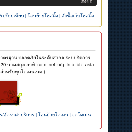
สั่งซื้อ
/เปรียบเทียบ
|
โอนย้ายโฮสติ้ง
|
สั่งซื้อเว็บโฮสติ้ง
ีมาตรฐาน ปลอดภัยในระดับสากล ระบบจัดการ
นามสกุล อาทิ .com .net .org .info .biz .asia
เศษสำหรับทุกโดเมนเนม )
ร/อัตราค่าบริการ
|
โอนย้ายโดเมน
|
จดโดเมน