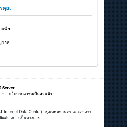
ารคุณ
งเพีย
ญญวาส
ษา AIBC
ท์ จำกัด
td.
 Server
ัด
ร
:: ::
นโยบายความเป็นส่วนตัว
::
ิ่ง
,Ltd.
(CAT Internet Data Center) กรุงเทพมหานคร และอาคาร
ficate อย่างเป็นทางการ
Ltd.