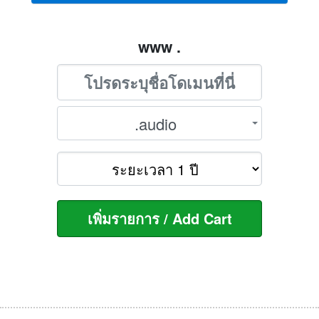
www .
.audio