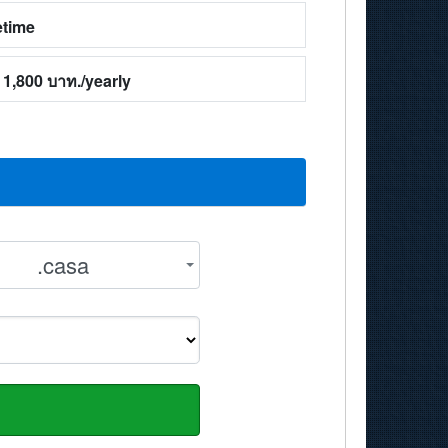
etime
1,800 บาท./yearly
.casa