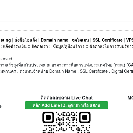
sting
|
สั่งซื้อโฮสติ้ง
|
Domain name
|
จดโดเมน
|
SSL Certificate
|
VPS
::
แจ้งชำระเงิน
::
ติดต่อเรา
::
ข้อมูล/คู่มือบริการ
::
ข้อตกลงในการรับบริกา
served.
็ตความเร็วสูงที่สุดในประเทศ ณ อาคารการสื่อสารแห่งประเทศไทย (กสท.) 
หานคร , ตัวแทนจำหน่าย Domain Name , SSL Certificate , Digital Certi
ติดต่อสอบถาม Live Chat
M
คลิก Add Line ID: @ir.th หรือ แสกน
4-