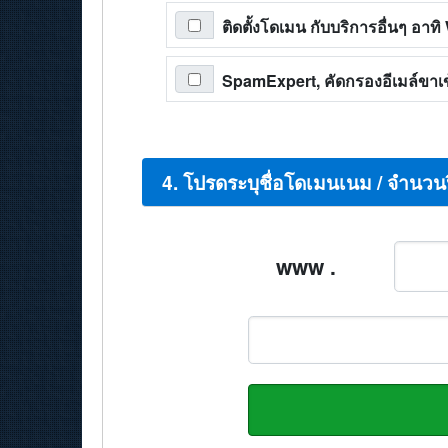
ติดตั้งโดเมน กับบริการอื่นๆ อา
SpamExpert, คัดกรองอีเมล์ขาเข้
4. โปรดระบุชื่อโดเมนเนม / จำนวน
www .