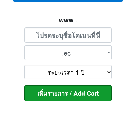
www .
.ec