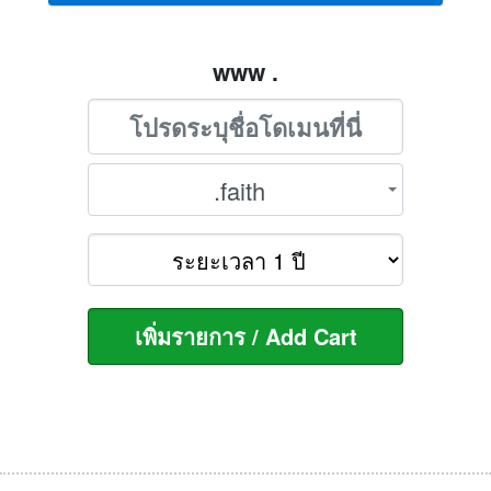
www .
.faith