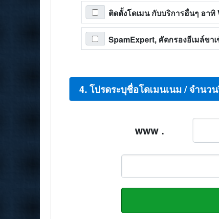
ติดตั้งโดเมน กับบริการอื่นๆ อา
SpamExpert, คัดกรองอีเมล์ขาเข้
4. โปรดระบุชื่อโดเมนเนม / จำนวน
www .