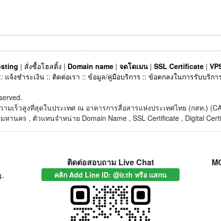
sting
|
สั่งซื้อโฮสติ้ง
|
Domain name
|
จดโดเมน
|
SSL Certificate
|
VPS
::
แจ้งชำระเงิน
::
ติดต่อเรา
::
ข้อมูล/คู่มือบริการ
::
ข้อตกลงในการรับบริกา
served.
็ตความเร็วสูงที่สุดในประเทศ ณ อาคารการสื่อสารแห่งประเทศไทย (กสท.) 
หานคร , ตัวแทนจำหน่าย Domain Name , SSL Certificate , Digital Certi
ติดต่อสอบถาม Live Chat
M
คลิก Add Line ID: @ir.th หรือ แสกน
4-