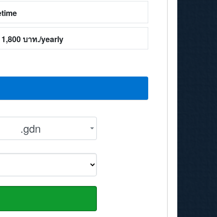
etime
1,800 บาท./yearly
.gdn