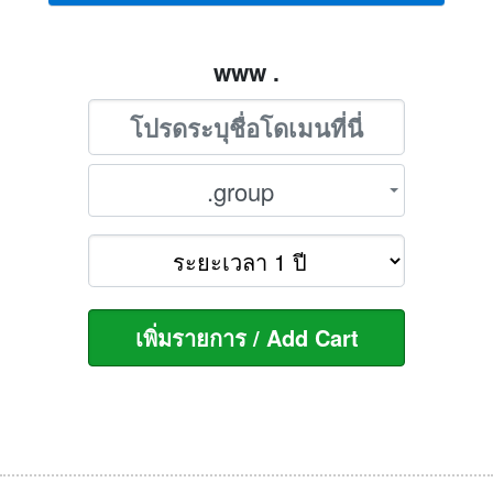
www .
.group