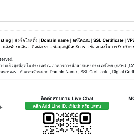
sting
|
สั่งซื้อโฮสติ้ง
|
Domain name
|
จดโดเมน
|
SSL Certificate
|
VPS
::
แจ้งชำระเงิน
::
ติดต่อเรา
::
ข้อมูล/คู่มือบริการ
::
ข้อตกลงในการรับบริกา
served.
็ตความเร็วสูงที่สุดในประเทศ ณ อาคารการสื่อสารแห่งประเทศไทย (กสท.) 
หานคร , ตัวแทนจำหน่าย Domain Name , SSL Certificate , Digital Certi
ติดต่อสอบถาม Live Chat
M
คลิก Add Line ID: @ir.th หรือ แสกน
4-