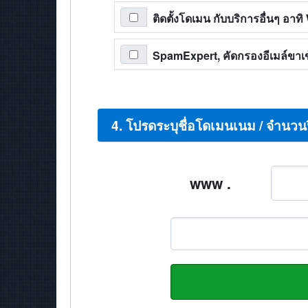
ติดตั้งโดเมน กับบริการอื่นๆ อา
SpamExpert, คัดกรองอีเมล์ขาเข้
4. โปรดระบุชื่อโดเมนเนม / จำนวน
www .