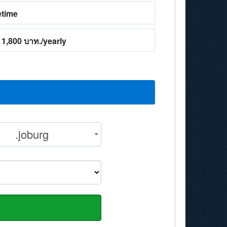
etime
1,800 บาท./yearly
.joburg