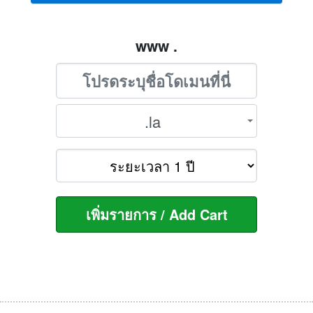
www .
.la