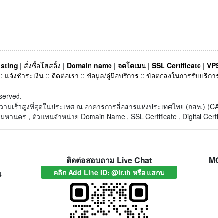
sting
|
สั่งซื้อโฮสติ้ง
|
Domain name
|
จดโดเมน
|
SSL Certificate
|
VPS
::
แจ้งชำระเงิน
::
ติดต่อเรา
::
ข้อมูล/คู่มือบริการ
::
ข้อตกลงในการรับบริกา
served.
็ตความเร็วสูงที่สุดในประเทศ ณ อาคารการสื่อสารแห่งประเทศไทย (กสท.) 
หานคร , ตัวแทนจำหน่าย Domain Name , SSL Certificate , Digital Certi
ติดต่อสอบถาม Live Chat
M
คลิก Add Line ID: @ir.th หรือ แสกน
4-