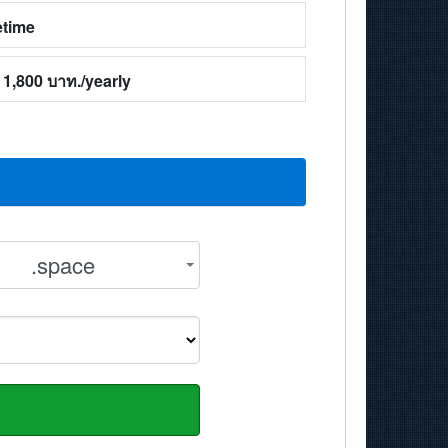
etime
1,800 บาท./yearly
.space