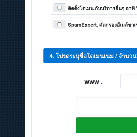
ติดตั้งโดเมน กับบริการอื่นๆ อา
SpamExpert, คัดกรองอีเมล์ขาเข้
4. โปรดระบุชื่อโดเมนเนม / จำนวน
www .