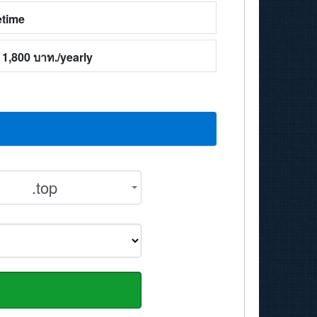
etime
1,800 บาท./yearly
.top