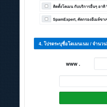
ติดตั้งโดเมน กับบริการอื่นๆ อา
SpamExpert, คัดกรองอีเมล์ขาเข้
4. โปรดระบุชื่อโดเมนเนม / จำนวน
www .