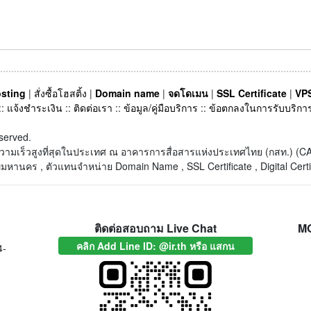
sting
|
สั่งซื้อโฮสติ้ง
|
Domain name
|
จดโดเมน
|
SSL Certificate
|
VPS
::
แจ้งชำระเงิน
::
ติดต่อเรา
::
ข้อมูล/คู่มือบริการ
::
ข้อตกลงในการรับบริกา
served.
็ตความเร็วสูงที่สุดในประเทศ ณ อาคารการสื่อสารแห่งประเทศไทย (กสท.) 
หานคร , ตัวแทนจำหน่าย Domain Name , SSL Certificate , Digital Certi
ติดต่อสอบถาม Live Chat
M
คลิก Add Line ID: @ir.th หรือ แสกน
4-