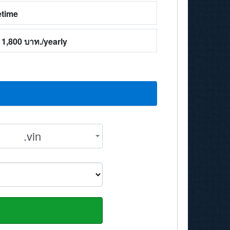
etime
1,800 บาท./yearly
.vin