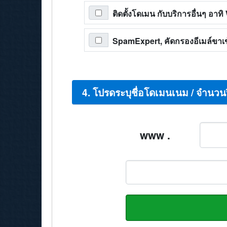
ติดตั้งโดเมน กับบริการอื่นๆ อา
SpamExpert, คัดกรองอีเมล์ขาเข้
4. โปรดระบุชื่อโดเมนเนม / จำนวน
www .