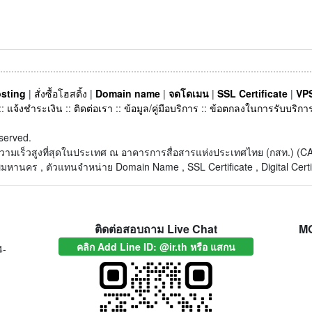
sting
|
สั่งซื้อโฮสติ้ง
|
Domain name
|
จดโดเมน
|
SSL Certificate
|
VPS
::
แจ้งชำระเงิน
::
ติดต่อเรา
::
ข้อมูล/คู่มือบริการ
::
ข้อตกลงในการรับบริกา
served.
็ตความเร็วสูงที่สุดในประเทศ ณ อาคารการสื่อสารแห่งประเทศไทย (กสท.) 
หานคร , ตัวแทนจำหน่าย Domain Name , SSL Certificate , Digital Certi
ติดต่อสอบถาม Live Chat
M
คลิก Add Line ID: @ir.th หรือ แสกน
4-