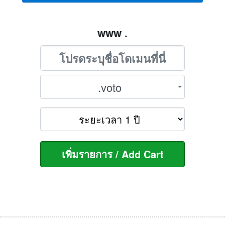
www .
.voto