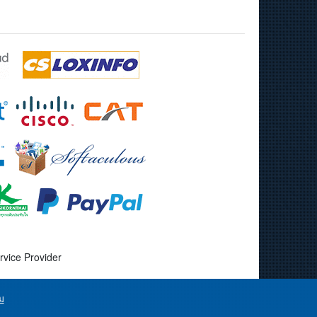
rvice Provider
ิม