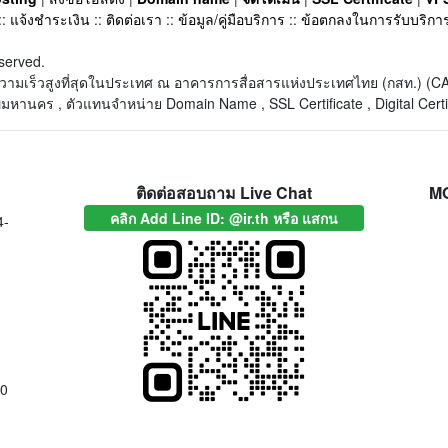
::
แจ้งชำระเงิน
::
ติดต่อเรา
::
ข้อมูล/คู่มือบริการ
::
ข้อตกลงในการรับบริกา
served.
็ตความเร็วสูงที่สุดในประเทศ ณ อาคารการสื่อสารแห่งประเทศไทย (กสท.) 
หานคร , ตัวแทนจำหน่าย Domain Name , SSL Certificate , Digital Certi
ติดต่อสอบถาม Live Chat
M
คลิก Add Line ID: @ir.th หรือ แสกน
4-
00