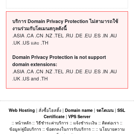
บริการ Domain Privacy Protection ไม่สามารถใช้
งานร่วมกับโดเมนสกุลดังนี้
.ASIA .CA .CN .NZ .TEL .RU .DE .EU .ES .IN .AU
.UK .US และ .TH
Domain Privacy Protection is not support
domain extensions:
.ASIA .CA .CN .NZ .TEL .RU .DE .EU .ES .IN .AU
.UK .US and .TH
Web Hosting
|
สั่งซื้อโฮสติ้ง
|
Domain name
|
จดโดเมน
|
SSL
Certificate
|
VPS Server
::
หน้าหลัก
::
วิธีชำระค่าบริการ
::
แจ้งชำระเงิน
::
ติดต่อเรา
::
ข้อมูล/คู่มือบริการ
::
ข้อตกลงในการรับบริการ
:: ::
นโยบายความ