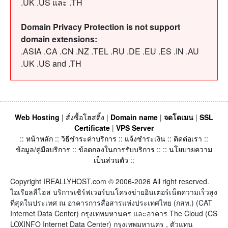
.UK .US และ .TH
Domain Privacy Protection is not support
domain extensions:
.ASIA .CA .CN .NZ .TEL .RU .DE .EU .ES .IN .AU
.UK .US and .TH
Web Hosting
|
สั่งซื้อโฮสติ้ง
|
Domain name
|
จดโดเมน
|
SSL
Certificate
|
VPS Server
::
หน้าหลัก
::
วิธีชำระค่าบริการ
::
แจ้งชำระเงิน
::
ติดต่อเรา
::
ข้อมูล/คู่มือบริการ
::
ข้อตกลงในการรับบริการ
:: ::
นโยบายความ
เป็นส่วนตัว
::
Copyright IREALLYHOST.com © 2006-2026 All right reserved.
ไอเรียลลี่โฮส บริการเซิร์ฟเวอร์บนโครงข่ายอินเตอร์เน็ตความเร็วสูง
ที่สุดในประเทศ ณ อาคารการสื่อสารแห่งประเทศไทย (กสท.) (CAT
Internet Data Center) กรุงเทพมหานคร และอาคาร The Cloud (CS
LOXINFO Internet Data Center) กรุงเทพมหานคร , ตัวแทน