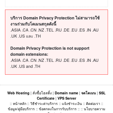
บริการ Domain Privacy Protection ไม่สามารถใช้
งานร่วมกับโดเมนสกุลดังนี้
.ASIA .CA .CN .NZ .TEL .RU .DE .EU .ES .IN .AU
.UK .US และ .TH
Domain Privacy Protection is not support
domain extensions:
.ASIA .CA .CN .NZ .TEL .RU .DE .EU .ES .IN .AU
.UK .US and .TH
Web Hosting
|
สั่งซื้อโฮสติ้ง
|
Domain name
|
จดโดเมน
|
SSL
Certificate
|
VPS Server
::
หน้าหลัก
::
วิธีชำระค่าบริการ
::
แจ้งชำระเงิน
::
ติดต่อเรา
::
ข้อมูล/คู่มือบริการ
::
ข้อตกลงในการรับบริการ
:: ::
นโยบายความ