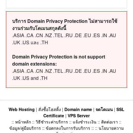
บริการ Domain Privacy Protection ไม่สามารถใช้
งานร่วมกับโดเมนสกุลดังนี้
.ASIA .CA .CN .NZ .TEL .RU .DE .EU .ES .IN .AU
.UK .US และ .TH
Domain Privacy Protection is not support
domain extensions:
.ASIA .CA .CN .NZ .TEL .RU .DE .EU .ES .IN .AU
.UK .US and .TH
Web Hosting
|
สั่งซื้อโฮสติ้ง
|
Domain name
|
จดโดเมน
|
SSL
Certificate
|
VPS Server
::
หน้าหลัก
::
วิธีชำระค่าบริการ
::
แจ้งชำระเงิน
::
ติดต่อเรา
::
ข้อมูล/คู่มือบริการ
::
ข้อตกลงในการรับบริการ
:: ::
นโยบายความ