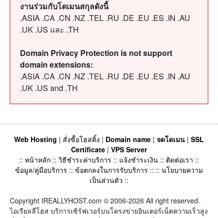
งานร่วมกับโดเมนสกุลดังนี้
.ASIA .CA .CN .NZ .TEL .RU .DE .EU .ES .IN .AU
.UK .US และ .TH
Domain Privacy Protection is not support
domain extensions:
.ASIA .CA .CN .NZ .TEL .RU .DE .EU .ES .IN .AU
.UK .US and .TH
Web Hosting
|
สั่งซื้อโฮสติ้ง
|
Domain name
|
จดโดเมน
|
SSL
Certificate
|
VPS Server
::
หน้าหลัก
::
วิธีชำระค่าบริการ
::
แจ้งชำระเงิน
::
ติดต่อเรา
::
ข้อมูล/คู่มือบริการ
::
ข้อตกลงในการรับบริการ
:: ::
นโยบายความ
เป็นส่วนตัว
::
Copyright IREALLYHOST.com © 2006-2026 All right reserved.
ไอเรียลลี่โฮส บริการเซิร์ฟเวอร์บนโครงข่ายอินเตอร์เน็ตความเร็วสูง