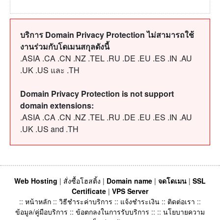
บริการ Domain Privacy Protection ไม่สามารถใช้
งานร่วมกับโดเมนสกุลดังนี้
.ASIA .CA .CN .NZ .TEL .RU .DE .EU .ES .IN .AU
.UK .US และ .TH
Domain Privacy Protection is not support
domain extensions:
.ASIA .CA .CN .NZ .TEL .RU .DE .EU .ES .IN .AU
.UK .US and .TH
Web Hosting
|
สั่งซื้อโฮสติ้ง
|
Domain name
|
จดโดเมน
|
SSL
Certificate
|
VPS Server
::
หน้าหลัก
::
วิธีชำระค่าบริการ
::
แจ้งชำระเงิน
::
ติดต่อเรา
::
ข้อมูล/คู่มือบริการ
::
ข้อตกลงในการรับบริการ
:: ::
นโยบายความ