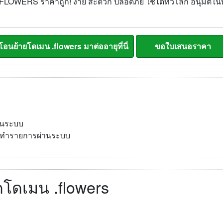
LOWERS ราคาถูก! ง่าย สะดวก ปลอดภัย ใช้ได้ทั่วโลก อนุมัติใน
านระบบ
รดทำรายการผ่านระบบ
 จดโดเมน .flowers