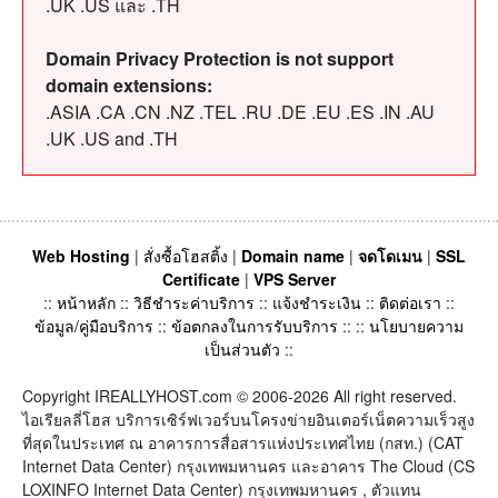
.UK .US และ .TH
Domain Privacy Protection is not support
domain extensions:
.ASIA .CA .CN .NZ .TEL .RU .DE .EU .ES .IN .AU
.UK .US and .TH
Web Hosting
|
สั่งซื้อโฮสติ้ง
|
Domain name
|
จดโดเมน
|
SSL
Certificate
|
VPS Server
::
หน้าหลัก
::
วิธีชำระค่าบริการ
::
แจ้งชำระเงิน
::
ติดต่อเรา
::
ข้อมูล/คู่มือบริการ
::
ข้อตกลงในการรับบริการ
:: ::
นโยบายความ
เป็นส่วนตัว
::
Copyright IREALLYHOST.com © 2006-2026 All right reserved.
ไอเรียลลี่โฮส บริการเซิร์ฟเวอร์บนโครงข่ายอินเตอร์เน็ตความเร็วสูง
ที่สุดในประเทศ ณ อาคารการสื่อสารแห่งประเทศไทย (กสท.) (CAT
Internet Data Center) กรุงเทพมหานคร และอาคาร The Cloud (CS
LOXINFO Internet Data Center) กรุงเทพมหานคร , ตัวแทน