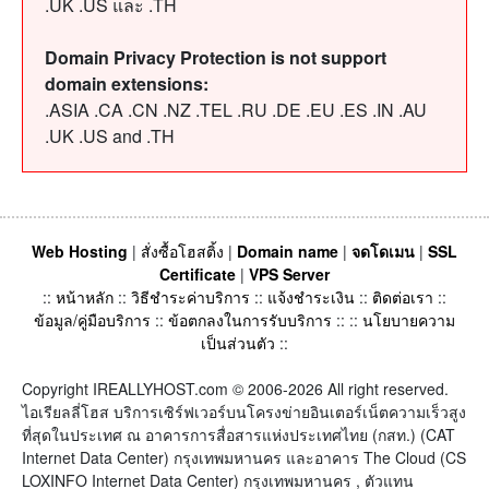
.UK .US และ .TH
Domain Privacy Protection is not support
domain extensions:
.ASIA .CA .CN .NZ .TEL .RU .DE .EU .ES .IN .AU
.UK .US and .TH
Web Hosting
|
สั่งซื้อโฮสติ้ง
|
Domain name
|
จดโดเมน
|
SSL
Certificate
|
VPS Server
::
หน้าหลัก
::
วิธีชำระค่าบริการ
::
แจ้งชำระเงิน
::
ติดต่อเรา
::
ข้อมูล/คู่มือบริการ
::
ข้อตกลงในการรับบริการ
:: ::
นโยบายความ
เป็นส่วนตัว
::
Copyright IREALLYHOST.com © 2006-2026 All right reserved.
ไอเรียลลี่โฮส บริการเซิร์ฟเวอร์บนโครงข่ายอินเตอร์เน็ตความเร็วสูง
ที่สุดในประเทศ ณ อาคารการสื่อสารแห่งประเทศไทย (กสท.) (CAT
Internet Data Center) กรุงเทพมหานคร และอาคาร The Cloud (CS
LOXINFO Internet Data Center) กรุงเทพมหานคร , ตัวแทน