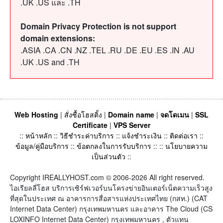
.UK .US และ .TH
Domain Privacy Protection is not support
domain extensions:
.ASIA .CA .CN .NZ .TEL .RU .DE .EU .ES .IN .AU
.UK .US and .TH
Web Hosting
|
สั่งซื้อโฮสติ้ง
|
Domain name
|
จดโดเมน
|
SSL
Certificate
|
VPS Server
::
หน้าหลัก
::
วิธีชำระค่าบริการ
::
แจ้งชำระเงิน
::
ติดต่อเรา
::
ข้อมูล/คู่มือบริการ
::
ข้อตกลงในการรับบริการ
:: ::
นโยบายความ
เป็นส่วนตัว
::
Copyright IREALLYHOST.com © 2006-2026 All right reserved.
ไอเรียลลี่โฮส บริการเซิร์ฟเวอร์บนโครงข่ายอินเตอร์เน็ตความเร็วสูง
ที่สุดในประเทศ ณ อาคารการสื่อสารแห่งประเทศไทย (กสท.) (CAT
Internet Data Center) กรุงเทพมหานคร และอาคาร The Cloud (CS
LOXINFO Internet Data Center) กรุงเทพมหานคร , ตัวแทน