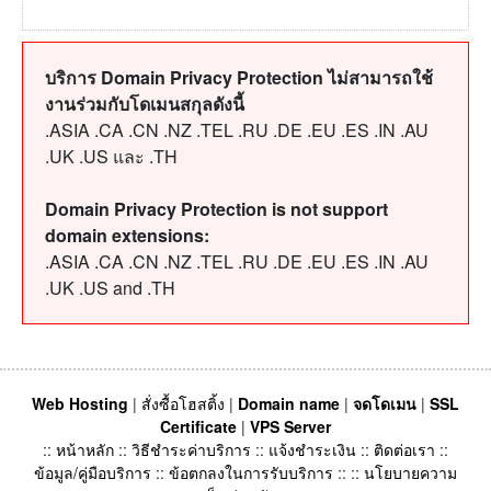
บริการ Domain Privacy Protection ไม่สามารถใช้
งานร่วมกับโดเมนสกุลดังนี้
.ASIA .CA .CN .NZ .TEL .RU .DE .EU .ES .IN .AU
.UK .US และ .TH
Domain Privacy Protection is not support
domain extensions:
.ASIA .CA .CN .NZ .TEL .RU .DE .EU .ES .IN .AU
.UK .US and .TH
Web Hosting
|
สั่งซื้อโฮสติ้ง
|
Domain name
|
จดโดเมน
|
SSL
Certificate
|
VPS Server
::
หน้าหลัก
::
วิธีชำระค่าบริการ
::
แจ้งชำระเงิน
::
ติดต่อเรา
::
ข้อมูล/คู่มือบริการ
::
ข้อตกลงในการรับบริการ
:: ::
นโยบายความ