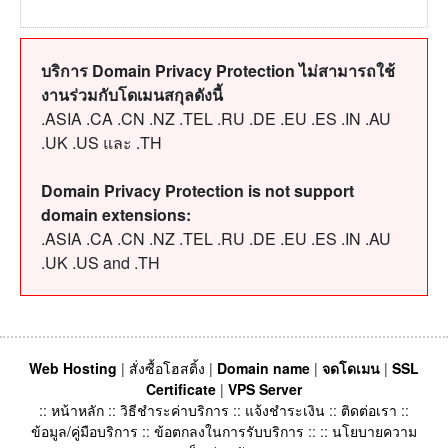
บริการ Domain Privacy Protection ไม่สามารถใช้
งานร่วมกับโดเมนสกุลดังนี้
.ASIA .CA .CN .NZ .TEL .RU .DE .EU .ES .IN .AU
.UK .US และ .TH
Domain Privacy Protection is not support
domain extensions:
.ASIA .CA .CN .NZ .TEL .RU .DE .EU .ES .IN .AU
.UK .US and .TH
Web Hosting
|
สั่งซื้อโฮสติ้ง
|
Domain name
|
จดโดเมน
|
SSL
Certificate
|
VPS Server
::
หน้าหลัก
::
วิธีชำระค่าบริการ
::
แจ้งชำระเงิน
::
ติดต่อเรา
::
ข้อมูล/คู่มือบริการ
::
ข้อตกลงในการรับบริการ
:: ::
นโยบายความ