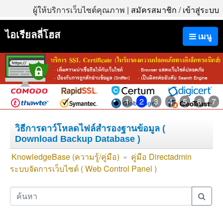
ผู้ให้บริการเว็บไซต์คุณภาพ |
สมัครสมาชิก
/
เข้าสู่ระบบ
ไอเรียลลี่โฮส
เมนู
1
2
3
4
5
6
7
วิธีการดาว์โหลดไฟล์สำรองฐานข้อมูล (
Download Backup Database )
KnowledgeBase (ความรู้/คู่มือ)
»
คู่มือ Directadmin
ระบบจัดการเว็บไซต์ ( Web Control Panel )