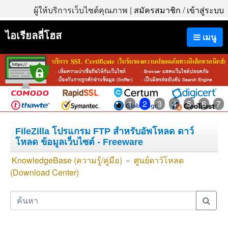
ผู้ให้บริการเว็บไซต์คุณภาพ |
สมัครสมาชิก
/
เข้าสู่ระบบ
ไอเรียลลี่โฮส
เมนู
1
2
3
4
5
6
7
FileZilla โปรแกรม FTP สำหรับอัพโหลด ดาว์
โหลด ข้อมูลเว็บไซต์ - Freeware
KnowledgeBase (ความรู้/คู่มือ)
»
ศูนย์ดาว์โหลด
(Download Center)