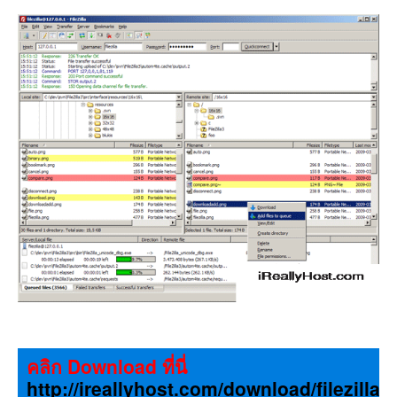
คลิก Download ที่นี่
http://ireallyhost.com/download/filezilla