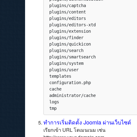
 plugins/captcha

 plugins/content

 plugins/editors

 plugins/editors-xtd

 plugins/extension

 plugins/finder

 plugins/quickicon

 plugins/search

 plugins/smartsearch

 plugins/system

 plugins/user

 templates

 configuration.php

 cache

 administrator/cache

 logs

 tmp
ทำการเริ่มติดตั้ง Joomla ผ่านเว็บไซต์
เรียกเข้า URL โดเมนเนม เช่น