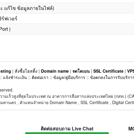
และ แก้ไข ข้อมูลภายในไฟล์)
ิร์ฟเวอร์
ort )
sting
|
สั่งซื้อโฮสติ้ง
|
Domain name
|
จดโดเมน
|
SSL Certificate
|
VPS
::
แจ้งชำระเงิน
::
ติดต่อเรา
::
ข้อมูล/คู่มือบริการ
::
ข้อตกลงในการรับบริกา
served.
็ตความเร็วสูงที่สุดในประเทศ ณ อาคารการสื่อสารแห่งประเทศไทย (กสท.) 
หานคร , ตัวแทนจำหน่าย Domain Name , SSL Certificate , Digital Certi
ติดต่อสอบถาม Live Chat
M