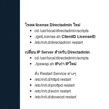
โหลด license Directadmin ใหม่
cd /usr/local/directadmin/scripts
./getLicense.sh
ClientID LicenseID
/etc/init.d/directadmin restart
เปลี่ยน IP Server สำหรับ Directadmin
cd /usr/local/directadmin/scripts
./ipswap.sh
IPเก่า
IPใหม่
สั่ง Restart Service ต่างๆ
/etc/init.d/httpd restart
/etc/init.d/proftpd restart
/etc/init.d/exim restart
/etc/init.d/dovecot restart