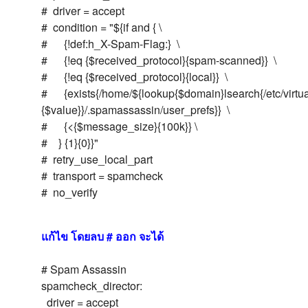
# driver = accept
# condition = "${if and { \
# {!def:h_X-Spam-Flag:} \
# {!eq {$received_protocol}{spam-scanned}} \
# {!eq {$received_protocol}{local}} \
# {exists{/home/${lookup{$domain}lsearch{/etc/virtu
{$value}}/.spamassassin/user_prefs}} \
# {<{$message_size}{100k}} \
# } {1}{0}}"
# retry_use_local_part
# transport = spamcheck
# no_verify
แก้ไข โดยลบ # ออก จะได้
# Spam Assassin
spamcheck_director:
driver = accept