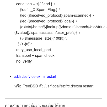
condition = "${if and { \
{!def:h_X-Spam-Flag:} \
{!eq {$received_protocol}{spam-scanned}} \
{!eq {$received_protocol}{local}} \
{exists{/home/${lookup{$domain}lsearch{/etc/virtua
{$value}}/.spamassassin/user_prefs}} \
{<{$message_size}{100k}} \
} {1}{0}}"
retry_use_local_part
transport = spamcheck
no_verify
/sbin/service exim restart
หรือ FreeBSD สั่ง /usr/local/etc/rc.d/exim restart
ท่านสามารถดูวิธีอย่างละเอียดได้จาก