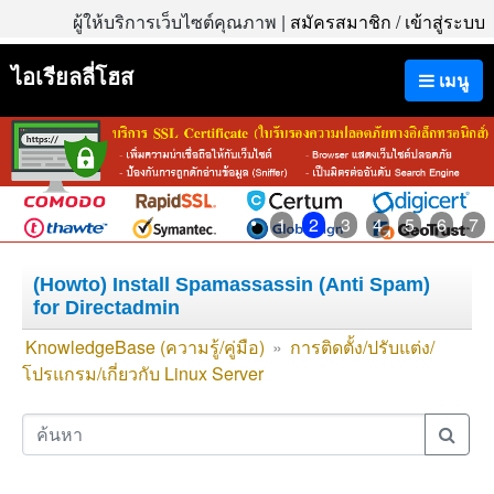
ผู้ให้บริการเว็บไซต์คุณภาพ |
สมัครสมาชิก
/
เข้าสู่ระบบ
ไอเรียลลี่โฮส
เมนู
1
2
3
4
5
6
7
(Howto) Install Spamassassin (Anti Spam)
for Directadmin
KnowledgeBase (ความรู้/คู่มือ)
»
การติดตั้ง/ปรับแต่ง/
โปรแกรม/เกี่ยวกับ Linux Server