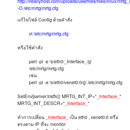
http://ireallyhost.com/uploads/userfiles/files/linux/mrtg_c
-O /etc/mrtg/mrtg.cfg
แก้ไขไฟล์ Config ด้วยคำสั่ง
vi /etc/mrtg/mrtg.cfg
หรือใช้คำสั่ง
perl -pi -e 's/eth0/_Interface_/g'
/etc/mrtg/mrtg.cfg
เช่น
perl -pi -e 's/eth0/venet0:0/g' /etc/mrtg/mrtg.cfg
SetEnv[server.traffic]: MRTG_INT_IP="
_Interface_
"
MRTG_INT_DESCR="
_Interface_
"
ทำการเปลี่ยน
_Interface_
เป็น eth0 , venet0:0 หรือ
ตรงตาม IP ที่จะ monitor