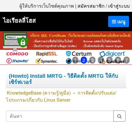
ผู้ให้บริการเว็บไซต์คุณภาพ |
สมัครสมาชิก
/
เข้าสู่ระบบ
ไอเรียลลี่โฮส
เมนู
1
2
3
4
5
6
7
(Howto) Install MRTG - วิธีติดตั้ง MRTG ให้กับ
เซิร์ฟเวอร์
KnowledgeBase (ความรู้/คู่มือ)
»
การติดตั้ง/ปรับแต่ง/
โปรแกรม/เกี่ยวกับ Linux Server