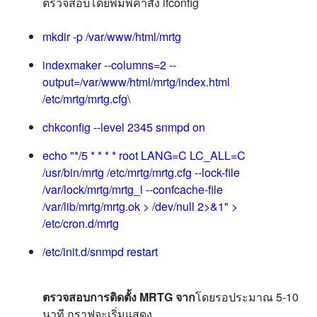
ตรวจสอบโดยพิมพ์คำสั่ง ifconfig
mkdir -p /var/www/html/mrtg
indexmaker --columns=2 --
output=/var/www/html/mrtg/index.html
/etc/mrtg/mrtg.cfg
\
chkconfig --level 2345 snmpd on
echo "*/5 * * * * root LANG=C LC_ALL=C
/usr/bin/mrtg /etc/mrtg/mrtg.cfg --lock-file
/var/lock/mrtg/mrtg_l --confcache-file
/var/lib/mrtg/mrtg.ok > /dev/null 2>&1" >
/etc/cron.d/mrtg
/etc/init.d/snmpd restart
ตรวจสอบการติดตั้ง MRTG จาก
โดยรอประมาณ 5-10
นาที กราฟจะเริ่มแสดง