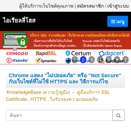
ผู้ให้บริการเว็บไซต์คุณภาพ |
สมัครสมาชิก
/
เข้าสู่ระบบ
ไอเรียลลี่โฮส
เมนู
1
2
3
4
5
6
7
Chrome แสดง "ไม่ปลอดภัย" หรือ "Not Secure"
กับเว็บไซต์ที่ไม่ใช้ HTTPS และ วิธีการแก้ไข
KnowledgeBase (ความรู้/คู่มือ)
»
คู่มือบริการ SSL
Certificate , HTTPS , ใบรับรองความปลอดภัย