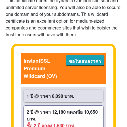
This certificate offers the dynamic Comodo site seal and
unlimited server licensing. You will also be able to secure
one domain and of your subdomains. This wildcard
certificate is an excellent option for medium-sized
companies and ecommerce sites that wish to bolster the
trust their users will have with them.
InstantSSL
ขอใบเสนอราคา
Premium
Wildcard (OV)
1 ปี
@
ราคา 6,090 บาท.
2 ปี
@
ราคา
12,180
ลดเหลือ 10,650
บาท.
ซื้อ 2 ปี ถูกลง 1,530 บาท.