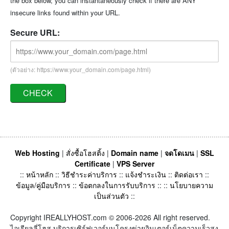
the box below, you can instantaneously check if there are ANY
insecure links found within your URL.
Secure URL:
(ตัวอย่าง: https://www.your_domain.com/page.html)
Web Hosting
|
สั่งซื้อโฮสติ้ง
|
Domain name
|
จดโดเมน
|
SSL
Certificate
|
VPS Server
::
หน้าหลัก
::
วิธีชำระค่าบริการ
::
แจ้งชำระเงิน
::
ติดต่อเรา
::
ข้อมูล/คู่มือบริการ
::
ข้อตกลงในการรับบริการ
:: ::
นโยบายความ
เป็นส่วนตัว
::
Copyright IREALLYHOST.com © 2006-2026 All right reserved.
ไอเรียลลี่โฮส บริการเซิร์ฟเวอร์บนโครงข่ายอินเตอร์เน็ตความเร็วสูง