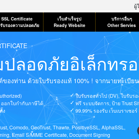
ผู
SSL Certificate
เว็บสำเร็จรูป
บริการอื่นๆ
รับรองความปลอดภัย
Ready Website
Other Servies
TIFICATE
ปลอดภัยอิเล็กทรอน
ไซต์ของท่าน ด้วยใบรับรองแท้ 100% ! จากนายทะเบียนที่
uthorized)
ใบรับรองทั่วไป (DV), ใบรับร
ษ, ออกใบกำกับภาษีได้
ฟรี ระบบจัดการ, ป้าย Trust S
ั้ง
99.99% รองรับ เว็บเบราเซอร์ 
ntrust, Comodo, GeoTrust, Thawte, PositiveSSL, AlphaSSL,
ng, Email S/MIME Certificate, Document Signing