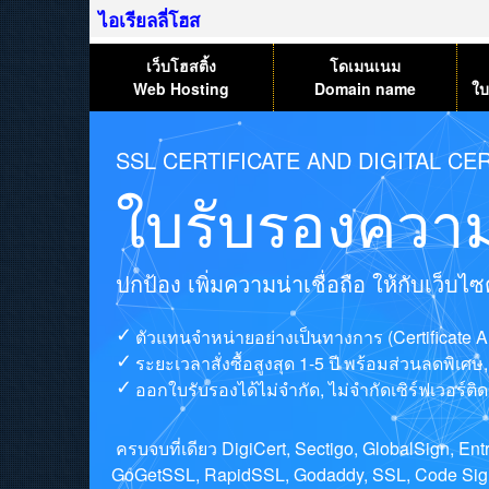
ไอเรียลลี่โฮส
เว็บโฮสติ้ง
โดเมนเนม
Web Hosting
Domain name
ใบ
SSL CERTIFICATE AND DIGITAL CER
ใบรับรองความ
ปกป้อง เพิ่มความน่าเชื่อถือ ให้กับเว็บ
ตัวแทนจำหน่ายอย่างเป็นทางการ (Certificate A
ระยะเวลาสั่งซื้อสูงสุด 1-5 ปี พร้อมส่วนลดพิเศ
ออกใบรับรองได้ไม่จำกัด, ไม่จำกัดเซิร์ฟเวอร์ติดต
ครบจบที่เดียว DigiCert, Sectigo, GlobalSign, E
GoGetSSL, RapidSSL, Godaddy, SSL, Code Signi