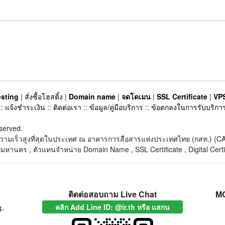
sting
|
สั่งซื้อโฮสติ้ง
|
Domain name
|
จดโดเมน
|
SSL Certificate
|
VPS
::
แจ้งชำระเงิน
::
ติดต่อเรา
::
ข้อมูล/คู่มือบริการ
::
ข้อตกลงในการรับบริกา
served.
็ตความเร็วสูงที่สุดในประเทศ ณ อาคารการสื่อสารแห่งประเทศไทย (กสท.) 
หานคร , ตัวแทนจำหน่าย Domain Name , SSL Certificate , Digital Certi
ติดต่อสอบถาม Live Chat
M
คลิก Add Line ID: @ir.th หรือ แสกน
4-