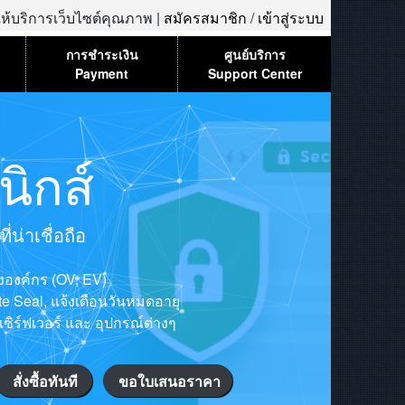
้ให้บริการเว็บไซต์คุณภาพ |
สมัครสมาชิก
/
เข้าสู่ระบบ
การชำระเงิน
ศูนย์บริการ
Payment
Support Center
ิกส์
น่าเชื่อถือ
ององค์กร (OV, EV)
ite Seal, แจ้งเตือนวันหมดอายุ
เซิร์ฟเวอร์ และ อุปกรณ์ต่างๆ
สั่งซื้อทันที
ขอใบเสนอราคา