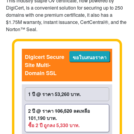
This industry staple OV certificate, now powered by
DigiCert, is a convenient solution for securing up to 250
domains with one premium certificate, it also has a
$1.75M warranty, instant issuance, CertCentral®, and the
Norton™ Seal.
Digicert Secure
ขอใบเสนอราคา
Site Multi-
Domain SSL
1 ปี
@
ราคา 53,260 บาท.
2 ปี
@
ราคา
106,520
ลดเหลือ
101,190 บาท.
ซื้อ 2 ปี ถูกลง 5,330 บาท.