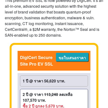
This premium EV SSL is now powered by DigiCert. It’s an
all-in-one, advanced security solution with the highest
level of brand validation that boasts quantum-proof
encryption, business authentication, malware & vuln.
scanning, CT log monitoring, instant issuance,
CertCentral®, a $2M warranty, the Norton™ Seal and is
SAN-enabled up to 250 domains.
DigiCert Secure
ขอใบเสนอราคา
Site Pro EV SSL
1 ปี
@
ราคา 56,620 บาท.
2 ปี
@
ราคา
113,240
ลดเหลือ
107,570 บาท.
ซื้อ 2 ปี ถูกลง 5,670 บาท.