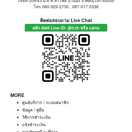
เลขที่ 209/43 ม.8 ต.ท่าโพธิ์ อ.เมือง จ.พิษณุโลก 65000
โทร 080-929-2730 , 087-017-5336
ติดต่อสอบถาม Live Chat
คลิก Add Line ID: @ir.th หรือ แสกน
MORE
ศูนย์บริการ / ระบบสมาชิก
ข้อมูล / คู่มือ
วิธีการชำระเงิน
แจ้งชำระเงิน
การหักภาษี ณ ที่จ่าย