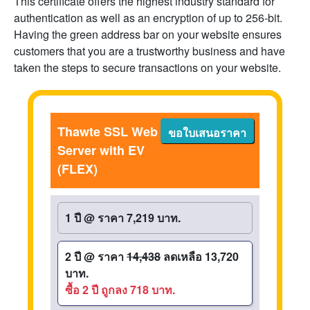
This certificate offers the highest industry standard for
authentication as well as an encryption of up to 256-bit.
Having the green address bar on your website ensures
customers that you are a trustworthy business and have
taken the steps to secure transactions on your website.
Thawte SSL Web
ขอใบเสนอราคา
Server with EV
(FLEX)
1 ปี
@
ราคา 7,219 บาท.
2 ปี
@
ราคา
14,438
ลดเหลือ 13,720
บาท.
ซื้อ 2 ปี ถูกลง 718 บาท.