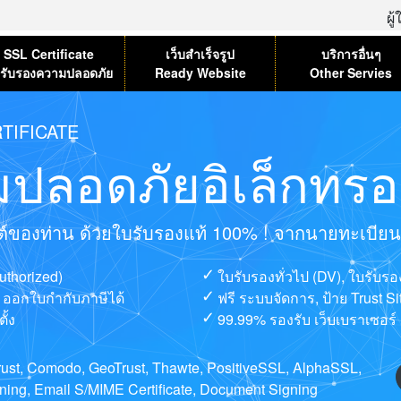
ผู
SSL Certificate
เว็บสำเร็จรูป
บริการอื่นๆ
รับรองความปลอดภัย
Ready Website
Other Servies
TIFICATE
ปลอดภัยอิเล็กทรอน
ไซต์ของท่าน ด้วยใบรับรองแท้ 100% ! จากนายทะเบียนที่
uthorized)
ใบรับรองทั่วไป (DV), ใบรับร
ษ, ออกใบกำกับภาษีได้
ฟรี ระบบจัดการ, ป้าย Trust S
ั้ง
99.99% รองรับ เว็บเบราเซอร์ 
ntrust, Comodo, GeoTrust, Thawte, PositiveSSL, AlphaSSL,
ng, Email S/MIME Certificate, Document Signing