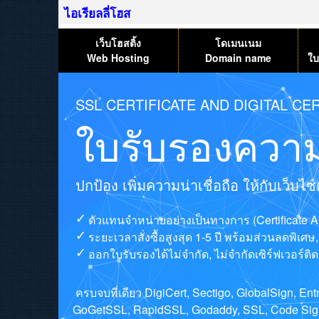
ไอเรียลลี่โฮส
เว็บโฮสติ้ง
โดเมนเนม
Web Hosting
Domain name
ใบ
SSL CERTIFICATE AND DIGITAL CER
ใบรับรองความ
ปกป้อง เพิ่มความน่าเชื่อถือ ให้กับเว็บ
ตัวแทนจำหน่ายอย่างเป็นทางการ (Certificate A
ระยะเวลาสั่งซื้อสูงสุด 1-5 ปี พร้อมส่วนลดพิเศ
ออกใบรับรองได้ไม่จำกัด, ไม่จำกัดเซิร์ฟเวอร์ติดต
ครบจบที่เดียว DigiCert, Sectigo, GlobalSign, E
GoGetSSL, RapidSSL, Godaddy, SSL, Code Signi