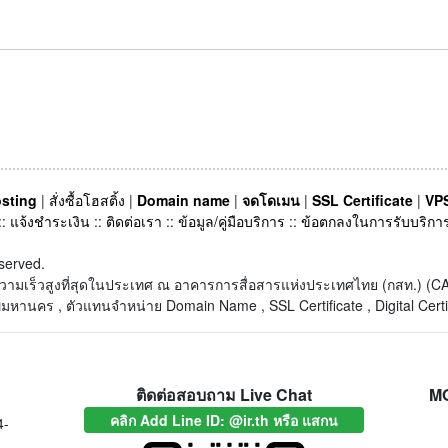
sting
|
สั่งซื้อโฮสติ้ง
|
Domain name
|
จดโดเมน
|
SSL Certificate
|
VPS
::
แจ้งชำระเงิน
::
ติดต่อเรา
::
ข้อมูล/คู่มือบริการ
::
ข้อตกลงในการรับบริกา
served.
็ตความเร็วสูงที่สุดในประเทศ ณ อาคารการสื่อสารแห่งประเทศไทย (กสท.) 
หานคร , ตัวแทนจำหน่าย Domain Name , SSL Certificate , Digital Certi
ติดต่อสอบถาม Live Chat
M
คลิก Add Line ID: @ir.th หรือ แสกน
4-