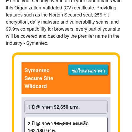
Extend your security over to all of your subdomains with
this Organization Validated (OV) certificate. Providing
features such as the Norton Secured seal, 256-bit
encryption, daily malware and vulnerability scans, and
99.9% compatibility for browsers, every part of your site
will be covered and backed by the premier name in the
industry - Symantec.
Symantec
ขอใบเสนอราคา
Secure Site
Wildcard
1 ปี
@
ราคา 92,650 บาท.
2 ปี
@
ราคา
185,300
ลดเหลือ
162,180 บาท.