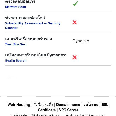
ตรวจสอบมัลแวร์
Malware Scan
ช่วยตรวจสอบช่องโหว่
Vulnerability Assessment or Security
Scanner
แถมฟรีเครื่องหมายรับรอง
Dynamic
Trust Site Seal
เครื่องหมายรับรองโดย Symantec
Seal in Search
บริการ
Web Hosting
|
สั่งซื้อโฮสติ้ง
|
Domain name
|
จดโดเมน
|
SSL
Certificate
|
VPS Server
::
หน้าหลัก
::
วิธีชำระค่าบริการ
::
แจ้งชำระเงิน
::
ติดต่อเรา
::