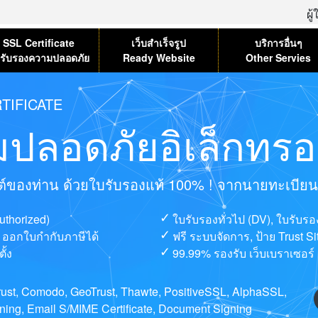
ผู
SSL Certificate
เว็บสำเร็จรูป
บริการอื่นๆ
รับรองความปลอดภัย
Ready Website
Other Servies
TIFICATE
ปลอดภัยอิเล็กทรอน
ไซต์ของท่าน ด้วยใบรับรองแท้ 100% ! จากนายทะเบียนที่
uthorized)
ใบรับรองทั่วไป (DV), ใบรับร
ษ, ออกใบกำกับภาษีได้
ฟรี ระบบจัดการ, ป้าย Trust S
ั้ง
99.99% รองรับ เว็บเบราเซอร์ 
ntrust, Comodo, GeoTrust, Thawte, PositiveSSL, AlphaSSL,
ng, Email S/MIME Certificate, Document Signing