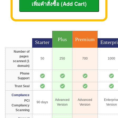
Plus
Premium
Starter
Enterpr
Number of
pages
50
250
700
1000
scanned (1
domain)
Phone
Support
Trust Seal
Compliance
Advanced
Advanced
Enterpris
PCI
90 days
Version
Version
Version
Compliancy
Scanning