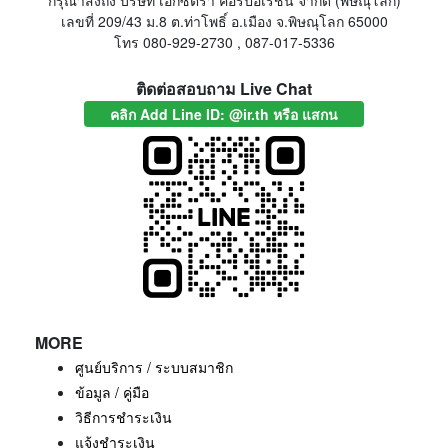
กรุณาส่งถึง บริษัท เอ็กซ์ตร้า คอร์ปอเรชั่น จำกัด (พิษณุโลก)
เลขที่ 209/43 ม.8 ต.ท่าโพธิ์ อ.เมือง จ.พิษณุโลก 65000
โทร 080-929-2730 , 087-017-5336
ติดต่อสอบถาม Live Chat
คลิก Add Line ID: @ir.th หรือ แสกน
MORE
ศูนย์บริการ / ระบบสมาชิก
ข้อมูล / คู่มือ
วิธีการชำระเงิน
แจ้งชำระเงิน