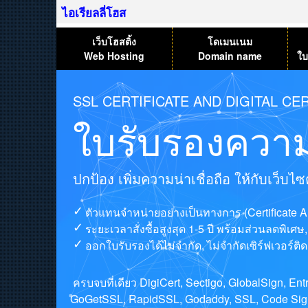
ไอเรียลลี่โฮส
เว็บโฮสติ้ง
โดเมนเนม
Web Hosting
Domain name
ใบ
SSL CERTIFICATE AND DIGITAL CER
ใบรับรองความ
ปกป้อง เพิ่มความน่าเชื่อถือ ให้กับเว็บ
ตัวแทนจำหน่ายอย่างเป็นทางการ (Certificate A
ระยะเวลาสั่งซื้อสูงสุด 1-5 ปี พร้อมส่วนลดพิเศ
ออกใบรับรองได้ไม่จำกัด, ไม่จำกัดเซิร์ฟเวอร์ติดต
ครบจบที่เดียว DigiCert, Sectigo, GlobalSign, E
GoGetSSL, RapidSSL, Godaddy, SSL, Code Signi