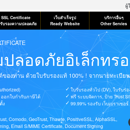
ผู
SSL Certificate
เว็บสำเร็จรูป
บริการอื่นๆ
รับรองความปลอดภัย
Ready Website
Other Servies
TIFICATE
ปลอดภัยอิเล็กทรอน
ไซต์ของท่าน ด้วยใบรับรองแท้ 100% ! จากนายทะเบียนที่
uthorized)
ใบรับรองทั่วไป (DV), ใบรับร
ษ, ออกใบกำกับภาษีได้
ฟรี ระบบจัดการ, ป้าย Trust S
ั้ง
99.99% รองรับ เว็บเบราเซอร์ 
ntrust, Comodo, GeoTrust, Thawte, PositiveSSL, AlphaSSL,
ng, Email S/MIME Certificate, Document Signing