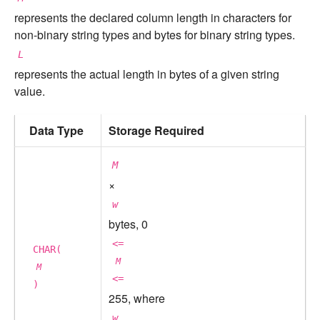
represents the declared column length in characters for
non-binary string types and bytes for binary string types.
L
represents the actual length in bytes of a given string
value.
Data Type
Storage Required
M
×
w
bytes, 0
<=
CHAR(
M
M
<=
)
255, where
w