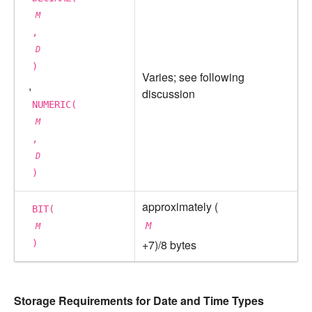
M
,
D
)
Varies; see following
,
discussion
NUMERIC(
M
,
D
)
approximately (
BIT(
M
M
+7)/8 bytes
)
Storage Requirements for Date and Time Types