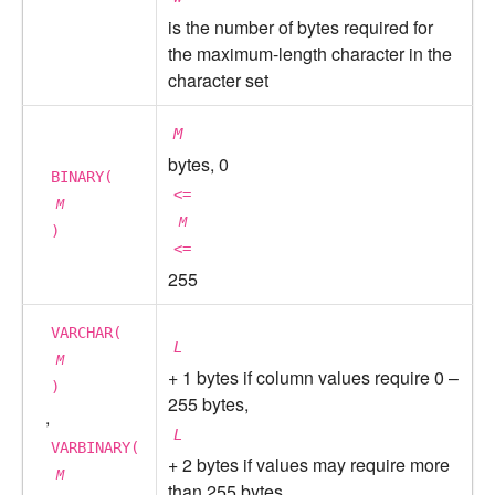
is the number of bytes required for
the maximum-length character in the
character set
M
bytes, 0
BINARY(
<=
M
M
)
<=
255
VARCHAR(
L
M
+ 1 bytes if column values require 0 –
)
255 bytes,
,
L
VARBINARY(
+ 2 bytes if values may require more
M
than 255 bytes