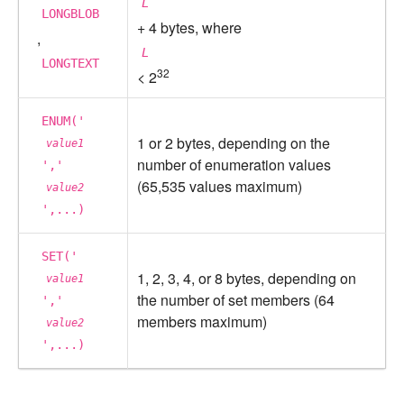
L
LONGBLOB
+ 4 bytes, where
,
L
LONGTEXT
32
< 2
ENUM('
1 or 2 bytes, depending on the
value1
number of enumeration values
','
(65,535 values maximum)
value2
',...)
SET('
1, 2, 3, 4, or 8 bytes, depending on
value1
the number of set members (64
','
members maximum)
value2
',...)