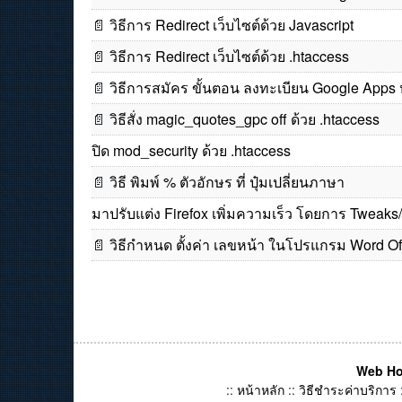
📄
วิธีการ Redirect เว็บไซต์ด้วย Javascript
📄
วิธีการ Redirect เว็บไซต์ด้วย .htaccess
📄
วิธีการสมัคร ขั้นตอน ลงทะเบียน Google Apps 
📄
วิธีสั่ง magic_quotes_gpc off ด้วย .htaccess
ปิด mod_security ด้วย .htaccess
📄
วิธี พิมพ์ % ตัวอักษร ที่ ปุ๋มเปลี่ยนภาษา
มาปรับแต่ง Firefox เพิ่มความเร็ว โดยการ Tweak
📄
วิธีกำหนด ตั้งค่า เลขหน้า ในโปรแกรม Word Of
Web Ho
::
หน้าหลัก
::
วิธีชำระค่าบริการ