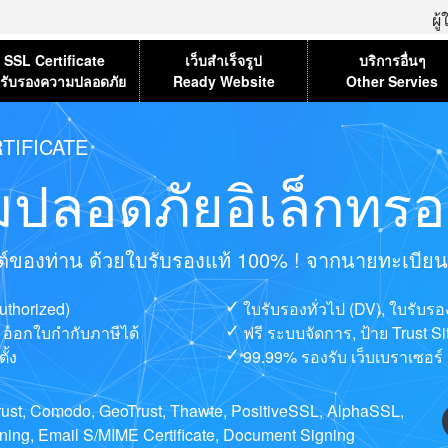
ผู
SSL Certificate
เว็บสำเร็จรูป
บริการอื่นๆ
รับรองความปลอดภัย
Ready Website
Other Servies
TIFICATE
ปลอดภัยอิเล็กทรอน
ไซต์ของท่าน ด้วยใบรับรองแท้ 100% ! จากนายทะเบียนที่
uthorized)
ใบรับรองทั่วไป (DV), ใบรับร
ษ, ออกใบกำกับภาษีได้
ฟรี ระบบจัดการ, ป้าย Trust S
ั้ง
99.99% รองรับ เว็บเบราเซอร์ 
ntrust, Comodo, GeoTrust, Thawte, PositiveSSL, AlphaSSL,
ng, Email S/MIME Certificate, Document Signing