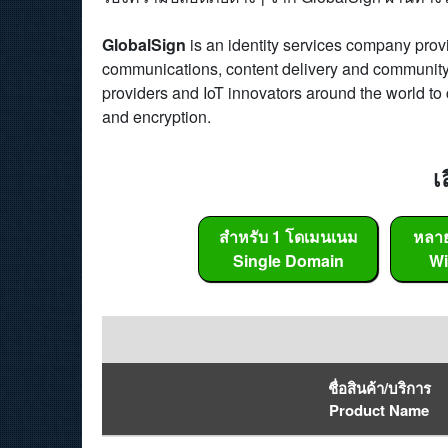
GlobalSign
is an identity services company prov
communications, content delivery and community i
providers and IoT innovators around the world to
and encryption.
เ
สำหรับ 1 โดเมนเนม
หลา
Single Domain
Wi
ชื่อสินค้า/บริการ
Product Name