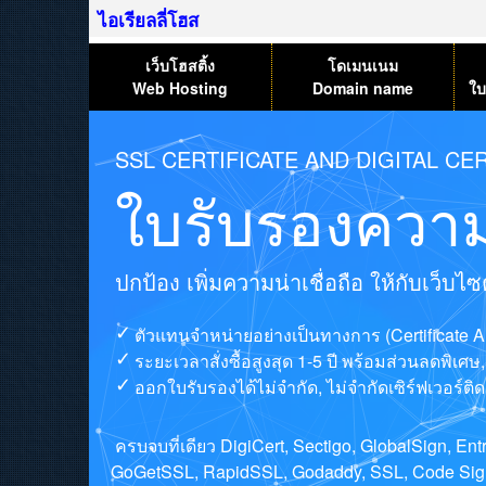
ไอเรียลลี่โฮส
เว็บโฮสติ้ง
โดเมนเนม
Web Hosting
Domain name
ใบ
SSL CERTIFICATE AND DIGITAL CER
ใบรับรองความ
ปกป้อง เพิ่มความน่าเชื่อถือ ให้กับเว็บ
ตัวแทนจำหน่ายอย่างเป็นทางการ (Certificate A
ระยะเวลาสั่งซื้อสูงสุด 1-5 ปี พร้อมส่วนลดพิเศ
ออกใบรับรองได้ไม่จำกัด, ไม่จำกัดเซิร์ฟเวอร์ติดต
ครบจบที่เดียว DigiCert, Sectigo, GlobalSign, E
GoGetSSL, RapidSSL, Godaddy, SSL, Code Signi