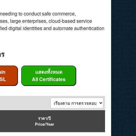
s needing to conduct safe commerce,
ses, large enterprises, cloud-based service
ed digital identities and automate authentication
าร
ain
แสดงทั้งหมด
SSL
All Certificates
ราคา/ปี
Price/Year