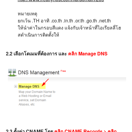
หมายเหตุ
ยกเว้น .TH อาทิ .co.th .in.th .or.th .go.th .net.th
ให้นำค่าในกรอบสีแดง แจ้งกับเจ้าหน้าที่ไอเรียลลี่โฮ
สดำเนินการติดตั้งให้
2.2 เลือกโดเมมที่ต้องการ และ
คลิก Manage DNS
2.3 ตั้งค่า CNAME โดย
คลิก CNAME Records > คลิก